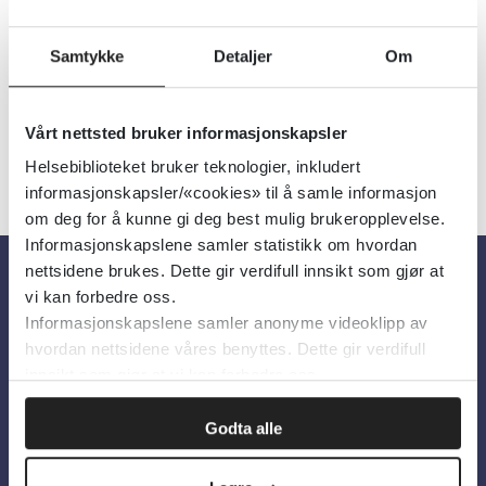
familiedirektoratet (Bufdir)
Språk:
Norsk
Samtykke
Detaljer
Om
Vårt nettsted bruker informasjonskapsler
Helsebiblioteket bruker teknologier, inkludert
informasjonskapsler/«cookies» til å samle informasjon
om deg for å kunne gi deg best mulig brukeropplevelse.
Informasjonskapslene samler statistikk om hvordan
nettsidene brukes. Dette gir verdifull innsikt som gjør at
vi kan forbedre oss.
Om oss
Informasjonskapslene samler anonyme videoklipp av
hvordan nettsidene våres benyttes. Dette gir verdifull
Om Helsebiblioteket
innsikt som gjør at vi kan forbedre oss.
Personvern og informasjonskapsler
Godta alle
Tilgjengelighetserklæring