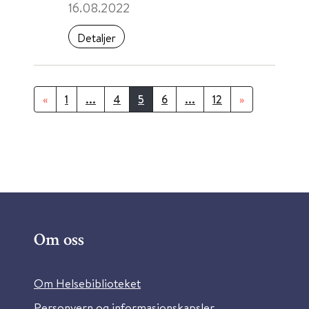
16.08.2022
Detaljer
«
1
...
4
5
6
...
12
»
Om oss
Om Helsebiblioteket
Personvern og informasjonskapsler