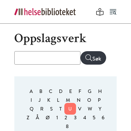
Oppslagsverk
Søk
A
B
C
D
E
F
G
H
I
J
K
L
M
N
O
P
Q
R
S
T
U
V
W
Y
Z
Å
Ø
1
2
3
4
5
6
8