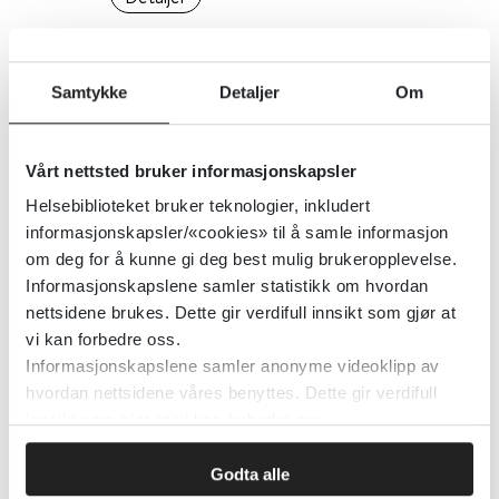
Universitets- og høyskoleloven
Samtykke
Detaljer
Om
24.02.2016
Vårt nettsted bruker informasjonskapsler
Detaljer
Helsebiblioteket bruker teknologier, inkludert
informasjonskapsler/«cookies» til å samle informasjon
om deg for å kunne gi deg best mulig brukeropplevelse.
UNS - Ullanlinna narkolepsi-skala
Informasjonskapslene samler statistikk om hvordan
08.08.2025
nettsidene brukes. Dette gir verdifull innsikt som gjør at
vi kan forbedre oss.
Detaljer
Informasjonskapslene samler anonyme videoklipp av
hvordan nettsidene våres benyttes. Dette gir verdifull
innsikt som gjør at vi kan forbedre oss.
Uppsala Monitoring Centre
Godta alle
12.08.2022