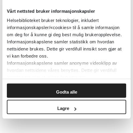
Vårt nettsted bruker informasjonskapsler
Quetiapin ved schizofreni
Helsebiblioteket bruker teknologier, inkludert
19.04.2004
informasjonskapsler/«cookies» til å samle informasjon
om deg for å kunne gi deg best mulig brukeropplevelse.
Detaljer
Informasjonskapslene samler statistikk om hvordan
nettsidene brukes. Dette gir verdifull innsikt som gjør at
vi kan forbedre oss.
Informasjonskapslene samler anonyme videoklipp av
Quetiapin versus typiske
hvordan nettsidene våres benyttes. Dette gir verdifull
antipsykotika ved schizofreni
innsikt som gjør at vi kan forbedre oss.
31.05.2013
Godta alle
Detaljer
Lagre