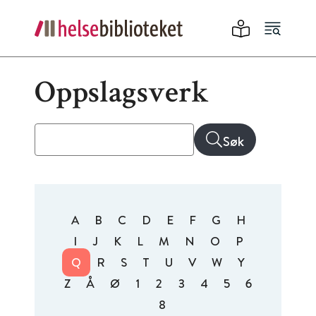
Oppslagsverk
Søk
A
B
C
D
E
F
G
H
I
J
K
L
M
N
O
P
Q
R
S
T
U
V
W
Y
Z
Å
Ø
1
2
3
4
5
6
8