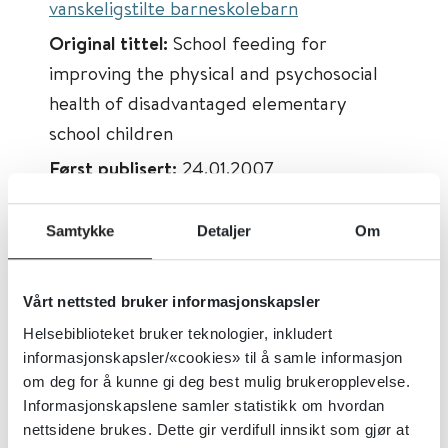
vanskeligstilte barneskolebarn
Original tittel:
School feeding for
improving the physical and psychosocial
health of disadvantaged elementary
school children
Først publisert:
24.01.2007
Sist faglig oppdatert:
24.01.2007
Samtykke
Detaljer
Om
Tema:
Barn og unges psykiske helse
Emner:
Mat, Psykososiale tiltak, Overvekt
og fedme, Ernæring
Vårt nettsted bruker informasjonskapsler
Helsebiblioteket bruker teknologier, inkludert
Dokumenttype:
Oppsummert forskning
informasjonskapsler/«cookies» til å samle informasjon
Utgiver:
Cochrane Library
om deg for å kunne gi deg best mulig brukeropplevelse.
Språk:
Engelsk
Informasjonskapslene samler statistikk om hvordan
nettsidene brukes. Dette gir verdifull innsikt som gjør at