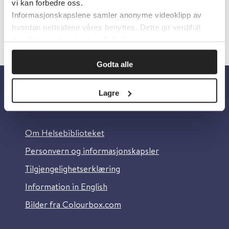
vi kan forbedre oss.
Informasjonskapslene samler anonyme videoklipp av
hvordan nettsidene våres benyttes. Dette gir verdifull
innsikt som gjør at vi kan forbedre oss.
Godta alle
Lagre
Om oss
Om Helsebiblioteket
Personvern og informasjonskapsler
Tilgjengelighetserklæring
Information in English
Bilder fra Colourbox.com