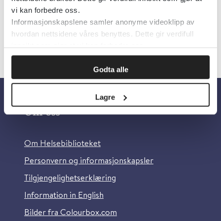
vi kan forbedre oss.
Informasjonskapslene samler anonyme videoklipp av
hvordan nettsidene våres benyttes. Dette gir verdifull
innsikt som gjør at vi kan forbedre oss.
Godta alle
Lagre
Om oss
Om Helsebiblioteket
Personvern og informasjonskapsler
Tilgjengelighetserklæring
Information in English
Bilder fra Colourbox.com