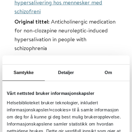
hypersalivering hos mennesker med
schizofreni
Original tittel:
Anticholinergic medication
for non-clozapine neuroleptic-induced
hypersalivation in people with
schizophrenia
Først publisert:
19.12.2013
Sist faglig oppdatert:
19.12.2013
Samtykke
Detaljer
Om
Tema:
Schizofreni og psykose
Emner:
Legemidler, Bivirkninger,
Vårt nettsted bruker informasjonskapsler
Schizofreni og psykose
Helsebiblioteket bruker teknologier, inkludert
Dokumenttype:
Oppsummert forskning
informasjonskapsler/«cookies» til å samle informasjon
om deg for å kunne gi deg best mulig brukeropplevelse.
Utgiver:
Cochrane Library
Informasjonskapslene samler statistikk om hvordan
Språk:
Engelsk
nettsidene brukes. Dette gir verdifull innsikt som gjør at