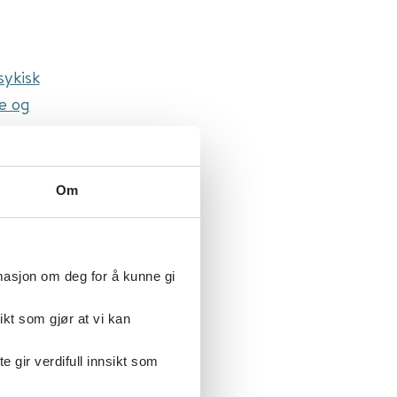
sykisk
re og
th
rs for
Om
rmasjon om deg for å kunne gi
ikt som gjør at vi kan
gir verdifull innsikt som