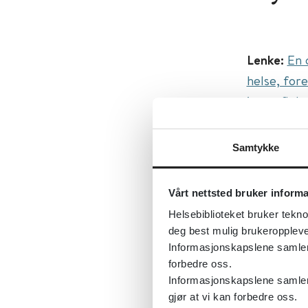
Lenke:
En 
helse, for
internflyk
Original ti
promotion,
Samtykke
refugees, 
Først publ
Vårt nettsted bruker inform
Sist fagli
Helsebiblioteket bruker tekno
deg best mulig brukeroppleve
Tema:
Flyk
Informasjonskapslene samler s
Emner:
Fl
forbedre oss.
Informasjonskapslene samler 
Dokument
gjør at vi kan forbedre oss.