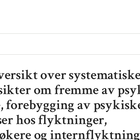
versikt over systematisk
sikter om fremme av psy
e, forebygging av psykisk
ser hos flyktninger,
søkere og internflyktning