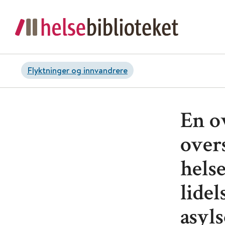
Flyktninger og innvandrere
En o
over
hels
lidel
asyl