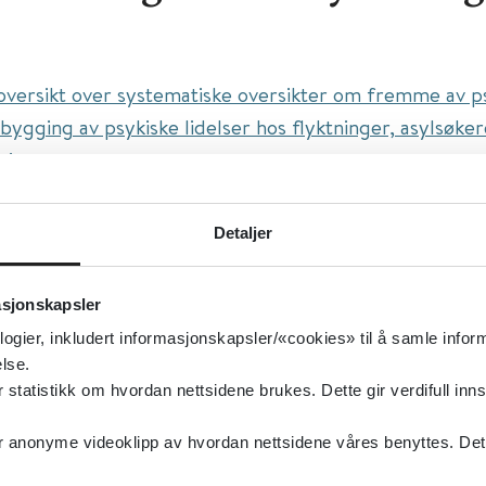
oversikt over systematiske oversikter om fremme av p
ebygging av psykiske lidelser hos flyktninger, asylsøke
tninger
ttel:
An overview of systematic reviews on mental heal
 prevention, and treatment of common mental disorde
Detaljer
asylum seekers, and internally displaced persons
isert:
01.12.2020
asjonskapsler
g oppdatert:
01.12.2020
logier, inkludert informasjonskapsler/«cookies» til å samle info
lse.
tninger og innvandrere
tatistikk om hvordan nettsidene brukes. Dette gir verdifull inns
yktninger og innvandrere
anonyme videoklipp av hvordan nettsidene våres benyttes. Dette 
type:
Oppsummert forskning