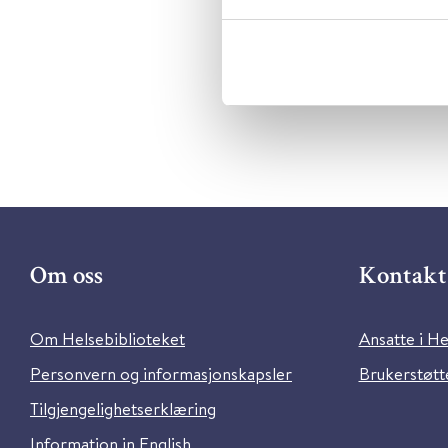
Utgiver:
C
Språk:
Eng
Om oss
Kontakt 
Om Helsebiblioteket
Ansatte i He
Personvern og informasjonskapsler
Brukerstøtte
Tilgjengelighetserklæring
Information in English