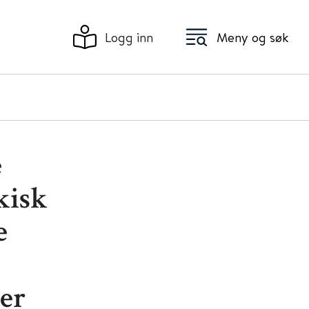
Logg inn
Meny og søk
e
kisk
e
er