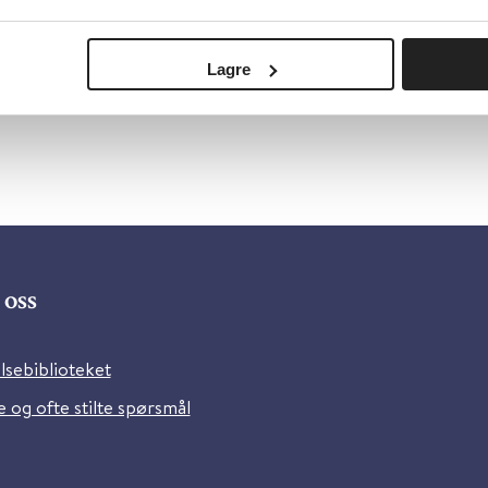
ochrane Library
elsk
Lagre
oss
lsebiblioteket
 og ofte stilte spørsmål