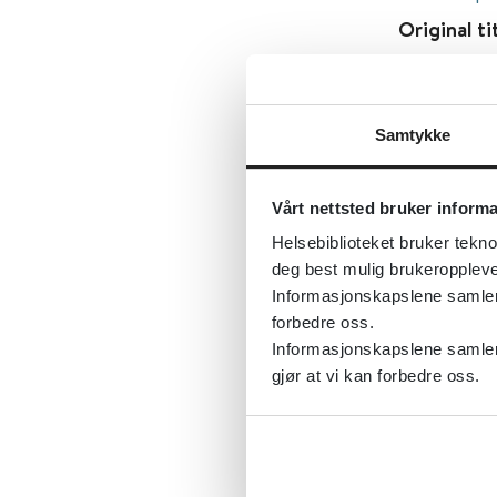
Original ti
recent‐ons
Først publ
Samtykke
Sist fagli
Tema:
Schi
Vårt nettsted bruker inform
Emner:
Sc
Helsebiblioteket bruker tekno
Dokument
deg best mulig brukeroppleve
Utgiver:
C
Informasjonskapslene samler s
forbedre oss.
Språk:
Eng
Informasjonskapslene samler 
gjør at vi kan forbedre oss.