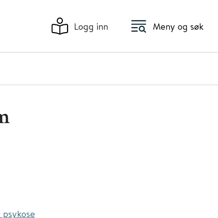
Logg inn
Meny og søk
am
et psykose