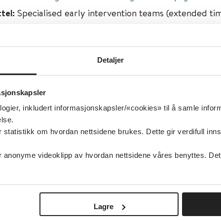
ttel:
Specialised early intervention teams (extended ti
et psychosis
isert:
01.12.2020
g oppdatert:
01.12.2020
Detaljer
zofreni og psykose
asjonskapsler
hizofreni og psykose
logier, inkludert informasjonskapsler/«cookies» til å samle info
type:
Oppsummert forskning
lse.
ochrane Library
tatistikk om hvordan nettsidene brukes. Dette gir verdifull inns
elsk
anonyme videoklipp av hvordan nettsidene våres benyttes. Dette 
Lagre