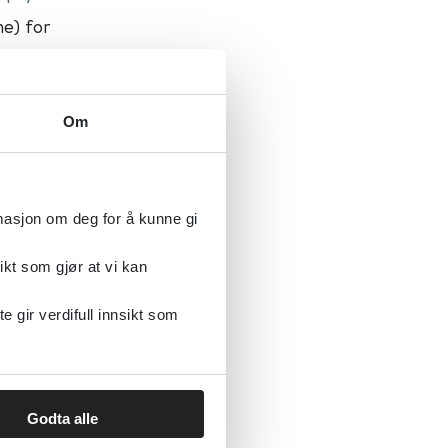
me) for
Om
rmasjon om deg for å kunne gi
ikt som gjør at vi kan
gir verdifull innsikt som
Godta alle