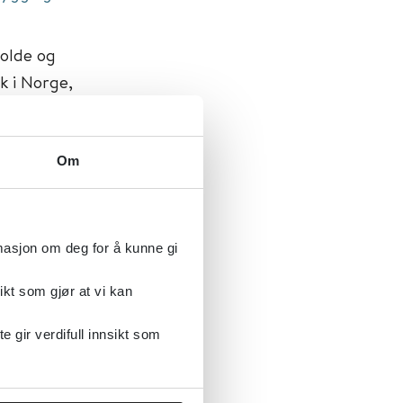
holde og
k i Norge,
av
Om
rmasjon om deg for å kunne gi
ikt som gjør at vi kan
gir verdifull innsikt som