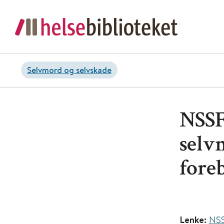
Selvmord og selvskade
NSSF 
selv
fore
Lenke:
NSS