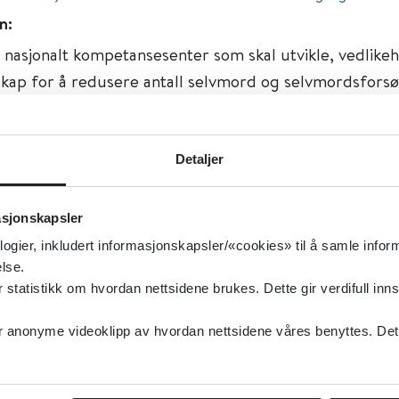
n:
 nasjonalt kompetansesenter som skal utvikle, vedlike
kap for å redusere antall selvmord og selvmordsforsø
l bedre livskvalitet og omsorg for alle som blir berørt 
tferd.
Detaljer
isert:
14.09.2007
g oppdatert:
16.12.2015
asjonskapsler
vmord og selvskade
logier, inkludert informasjonskapsler/«cookies» til å samle info
lse.
lvmord og selvskade
tatistikk om hvordan nettsidene brukes. Dette gir verdifull inns
type:
Organisasjoner, Ressurser på nett
anonyme videoklipp av hvordan nettsidene våres benyttes. Dette 
iversitetet i Oslo (UiO)
sk