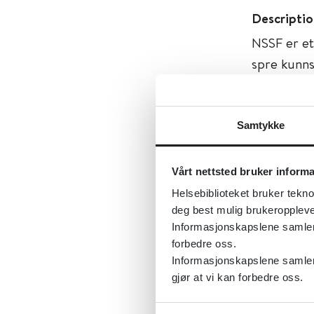
Descriptio
NSSF er et
spre kunns
og bidra ti
selvmordsa
Samtykke
Først publ
Sist fagli
Vårt nettsted bruker inform
Tema:
Sel
Helsebiblioteket bruker tekno
deg best mulig brukeroppleve
Emner:
Se
Informasjonskapslene samler s
Dokument
forbedre oss.
Informasjonskapslene samler 
Utgiver:
Un
gjør at vi kan forbedre oss.
Språk:
Nor