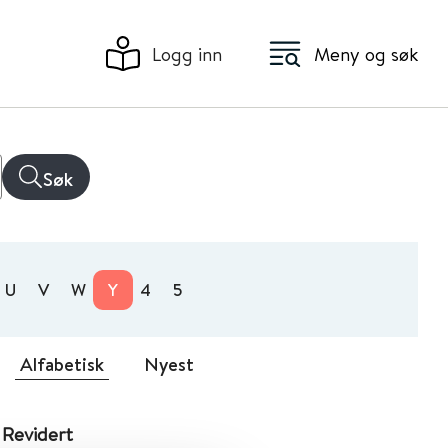
Logg inn
Meny og søk
Søk
U
V
W
Y
4
5
Alfabetisk
Nyest
 Revidert