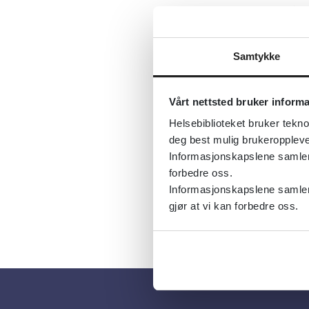
26.0
Det
Samtykke
YGTS
Vårt nettsted bruker inform
26.0
Helsebiblioteket bruker tekno
deg best mulig brukeroppleve
Det
Informasjonskapslene samler s
forbedre oss.
Informasjonskapslene samler 
gjør at vi kan forbedre oss.