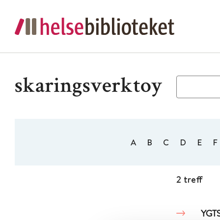
skaringsverktoy
A
B
C
D
E
F
2 treff
YGTS