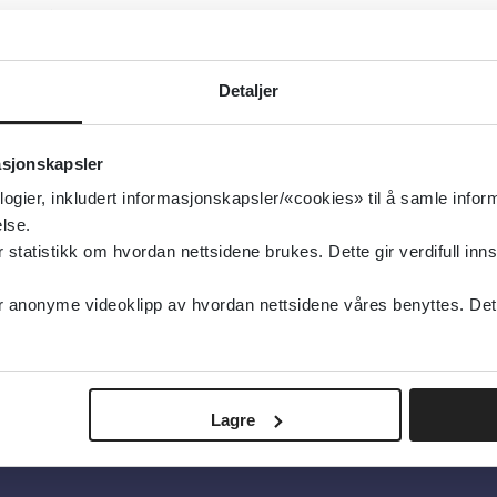
1.2026
aljer
Detaljer
S-R - Yale Global Tic Severity Scale -Revidert
asjonskapsler
1.2026
logier, inkludert informasjonskapsler/«cookies» til å samle info
lse.
aljer
tatistikk om hvordan nettsidene brukes. Dette gir verdifull inns
anonyme videoklipp av hvordan nettsidene våres benyttes. Dette 
Lagre