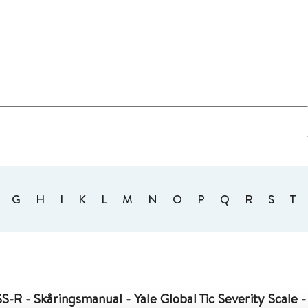
G
H
I
K
L
M
N
O
P
Q
R
S
T
S-R - Skåringsmanual - Yale Global Tic Severity Scale -