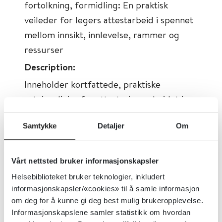
fortolkning, formidling: En praktisk
veileder for legers attestarbeid i spennet
mellom innsikt, innlevelse, rammer og
ressurser
Description:
Inneholder kortfattede, praktiske
retningslinjer for attestasjonsarbeidet i
klinisk praksis, slik det møtes i en leges
Samtykke
Detaljer
Om
hverdag.
Tema:
Allmennmedisin
Vårt nettsted bruker informasjonskapsler
Emner:
Allmennmedisin
Helsebiblioteket bruker teknologier, inkludert
Dokumenttype:
Veiledere
informasjonskapsler/«cookies» til å samle informasjon
om deg for å kunne gi deg best mulig brukeropplevelse.
Utgiver:
Den norske legeforening
Informasjonskapslene samler statistikk om hvordan