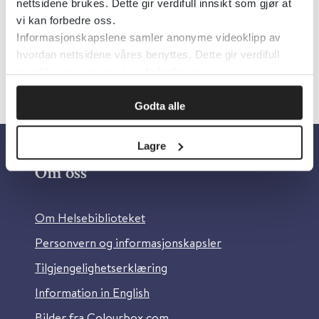
Språk:
Norsk
nettsidene brukes. Dette gir verdifull innsikt som gjør at
vi kan forbedre oss.
Informasjonskapslene samler anonyme videoklipp av
hvordan nettsidene våres benyttes. Dette gir verdifull
innsikt som gjør at vi kan forbedre oss.
Godta alle
Lagre
Om oss
Om Helsebiblioteket
Personvern og informasjonskapsler
Tilgjengelighetserklæring
Information in English
Bilder fra Colourbox.com