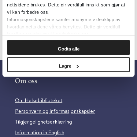
nettsidene brukes. Dette gir verdifull innsikt som gjør at
Språk:
Norsk
vi kan forbedre oss.
Informasjonskapslene samler anonyme videoklipp av
hvordan nettsidene våres benyttes. Dette gir verdifull
innsikt som gjør at vi kan forbedre oss.
Godta alle
Lagre
Om oss
Om Helsebiblioteket
Personvern og informasjonskapsler
Tilgjengelighetserklæring
Information in English