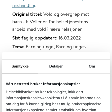
mishandling
Original tittel:
Vold og overgrep mot
barn - I: Veileder for helsetjenestens
arbeid med vold i nære relasjoner
Sist faglig oppdatert:
16.03.2022
Tema:
Barn og unge, Barn og unges
psykiske helse, Traumer, stress og
overgrep, Voldsrisiko og kriminalitet
Samtykke
Detaljer
Om
Emner:
Barn og unge, Psykisk helse,
Voldsrisiko og kriminalitet, Traumer, stress
Vårt nettsted bruker informasjonskapsler
og overgrep
Helsebiblioteket bruker teknologier, inkludert
Dokumenttype:
Retningslinjer
informasjonskapsler/«cookies» til å samle informasjon
Utgiver:
Nasjonalt kunnskapssenter om
om deg for å kunne gi deg best mulig brukeropplevelse.
vold og traumatisk stress (NKVTS)
Informasjonskapslene samler statistikk om hvordan