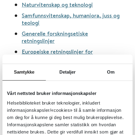
Naturvitenskap og teknologi
Samfunnsvitenskap, humaniora, juss og
teologi
Generelle forskningsetiske
retningslinjer
Europeiske retningslinjer for
forskningsintegritet
Samtykke
Detaljer
Om
Tema:
Etikk
Emner:
Forskning
Vårt nettsted bruker informasjonskapsler
Dokumenttype:
Retningslinjer
Helsebiblioteket bruker teknologier, inkludert
Utgiver:
De nasjonale forskningsetiske
informasjonskapsler/«cookies» til å samle informasjon
komiteer
om deg for å kunne gi deg best mulig brukeropplevelse.
Informasjonskapslene samler statistikk om hvordan
Språk:
Norsk
nettsidene brukes. Dette gir verdifull innsikt som gjør at