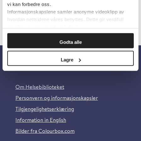
vi kan forbedre oss.
Informasjonskapslene samler anonyme videoklipp av
hvordan nettsidene våres benyttes. Dette gir verdifull
innsikt som gjør at vi kan forbedre oss.
Godta alle
Lagre
Om oss
Om Helsebiblioteket
Personvern og informasjonskapsler
Tilgjengelighetserklæring
Information in English
Bilder fra Colourbox.com