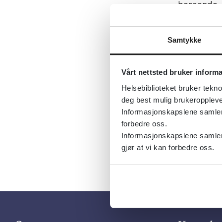
beroende
Sist fagli
Tema:
Rus
Samtykke
Emner:
Ru
Dokument
Vårt nettsted bruker inform
Helsebiblioteket bruker tekno
Utgiver:
So
deg best mulig brukeroppleve
Språk:
Sve
Informasjonskapslene samler s
forbedre oss.
Informasjonskapslene samler 
gjør at vi kan forbedre oss.