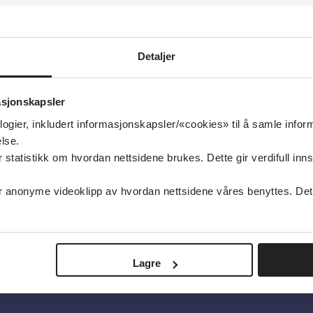
g oppdatert:
16.01.2019
 og avhengighet
Detaljer
s og avhengighet
type:
Retningslinjer
asjonskapsler
logier, inkludert informasjonskapsler/«cookies» til å samle info
cialstyrelsen (Sverige)
lse.
nsk
tatistikk om hvordan nettsidene brukes. Dette gir verdifull inns
anonyme videoklipp av hvordan nettsidene våres benyttes. Dette 
Lagre