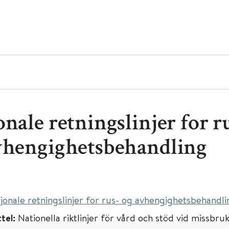
nale retningslinjer for r
vhengighetsbehandling
jonale retningslinjer for rus- og avhengighetsbehandli
ttel:
Nationella riktlinjer för vård och stöd vid missbru