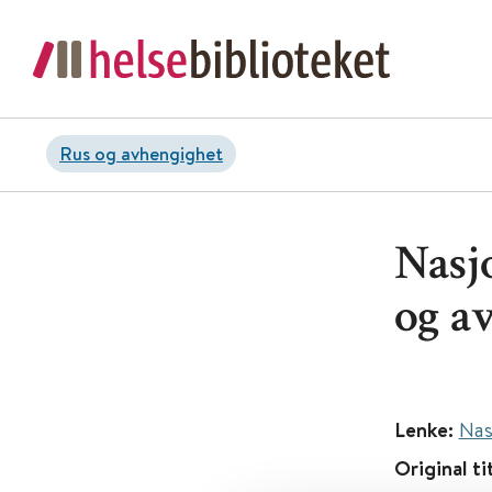
Rus og avhengighet
Nasjo
og a
Lenke:
Nas
Original ti