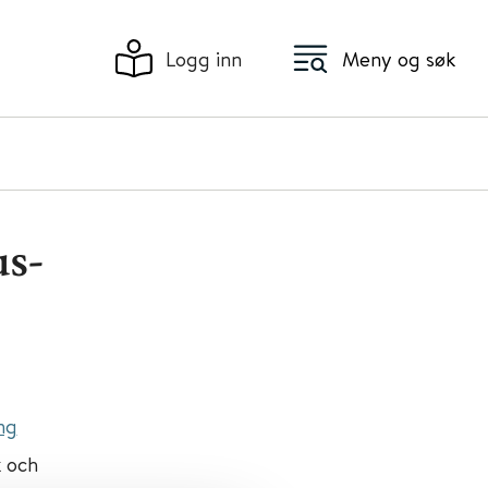
Logg inn
Meny og søk
us-
ng
k och