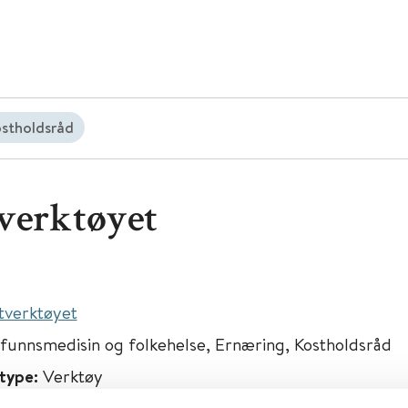
stholdsråd
verktøyet
tverktøyet
unnsmedisin og folkehelse, Ernæring, Kostholdsråd
type:
Verktøy
egionalt senter for fedmeforskning og innovasjon (OB