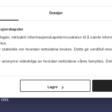
ital
Detaljer
sk
ivelse:
Nettbasert støtteverktøy med kvalitetssikret i
asjonskapsler
d og overvekt sett i sammenheng med søvn, aktivitet 
logier, inkludert informasjonskapsler/«cookies» til å samle info
arn. For familier og helsepersonell.
lse.
tatistikk om hvordan nettsidene brukes. Dette gir verdifull inns
anonyme videoklipp av hvordan nettsidene våres benyttes. Dette 
Lagre
oss