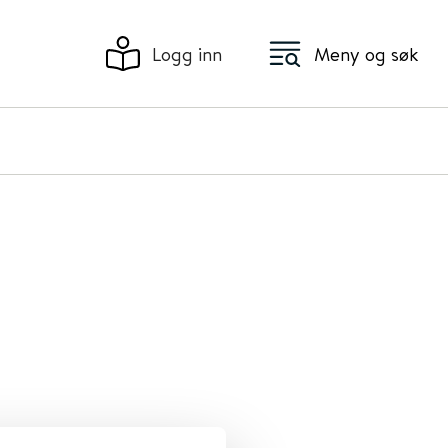
Logg inn
Meny og søk
ECE) ved St