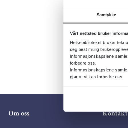
Utgiver:
Olavs hosp
Samtykke
Språk:
Nor
Metabeskr
Vårt nettsted bruker inform
om kosthol
Helsebiblioteket bruker tekno
helse hos b
deg best mulig brukeroppleve
Informasjonskapslene samler s
forbedre oss.
Informasjonskapslene samler 
gjør at vi kan forbedre oss.
Om oss
Kontakt 