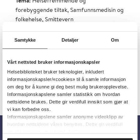
Tema:
Helsefremmende og
forebyggende tiltak, Samfunnsmedisin og
folkehelse, Smittevern
Emner:
Forebygging
Dokumenttype:
Informasjonsark
Samtykke
Detaljer
Om
Utgiver:
Folkehelseinstituttet (FHI)
Språk:
Norsk
Vårt nettsted bruker informasjonskapsler
Helsebiblioteket bruker teknologier, inkludert
informasjonskapsler/«cookies» til å samle informasjon
om deg for å kunne gi deg best mulig brukeropplevelse.
Informasjonskapslene samler statistikk om hvordan
nettsidene brukes. Dette gir verdifull innsikt som gjør at
vi kan forbedre oss.
Informasjonskapslene samler anonyme videoklipp av
hvordan nettsidene våres benyttes. Dette gir verdifull
innsikt som gjør at vi kan forbedre oss.
Om oss