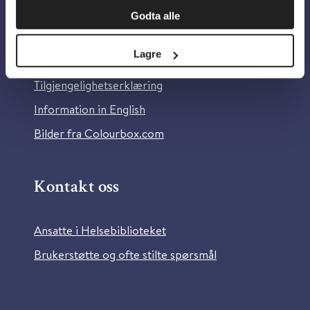
Godta alle
Om Helsebiblioteket
Lagre
Personvern og informasjonskapsler
Tilgjengelighetserklæring
Information in English
Bilder fra Colourbox.com
Kontakt oss
Ansatte i Helsebiblioteket
Brukerstøtte og ofte stilte spørsmål