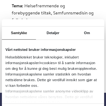
Tema:
Helsefremmende og
forebyggende tiltak, Samfunnsmedisin og
folkehelse
Emner:
Forebygging, Eldre
Samtykke
Detaljer
Om
Dokumenttype:
Retningslinjer, Veiledere
Utgiver:
Helsenorge.no
Vårt nettsted bruker informasjonskapsler
Språk:
Norsk
Helsebiblioteket bruker teknologier, inkludert
informasjonskapsler/«cookies» til å samle informasjon
om deg for å kunne gi deg best mulig brukeropplevelse.
Informasjonskapslene samler statistikk om hvordan
nettsidene brukes. Dette gir verdifull innsikt som gjør at
vi kan forbedre oss.
Informasjonskapslene samler anonyme videoklipp av
hvordan nettsidene våres benyttes. Dette gir verdifull
innsikt som gjør at vi kan forbedre oss.