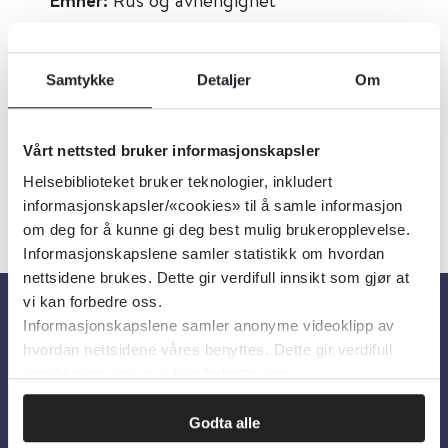
Emner:
Dokumenttype:
Rapporter
Utgiver:
Folkehelseinstituttet (FHI)
Samtykke
Detaljer
Om
Språk:
Norsk
Vårt nettsted bruker informasjonskapsler
Helsebiblioteket bruker teknologier, inkludert
informasjonskapsler/«cookies» til å samle informasjon
om deg for å kunne gi deg best mulig brukeropplevelse.
Informasjonskapslene samler statistikk om hvordan
nettsidene brukes. Dette gir verdifull innsikt som gjør at
vi kan forbedre oss.
Informasjonskapslene samler anonyme videoklipp av
Om oss
hvordan nettsidene våres benyttes. Dette gir verdifull
innsikt som gjør at vi kan forbedre oss.
Om Helsebiblioteket
Godta alle
Personvern og informasjonskapsler