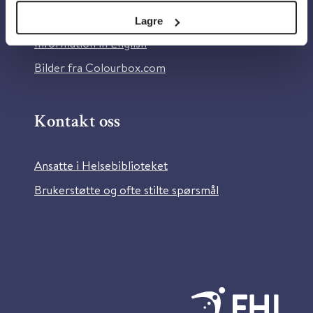
Tilgjengelighetserklæring
Lagre
Information in English
Bilder fra Colourbox.com
Kontakt oss
Ansatte i Helsebiblioteket
Brukerstøtte og ofte stilte spørsmål