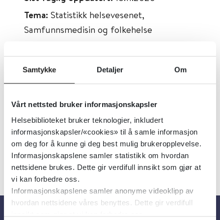
Tema:
Statistikk helsevesenet,
Samfunnsmedisin og folkehelse
Emner:
Helsestatistikk, Helsefremmende
og forebyggende tiltak
Samtykke
Detaljer
Om
Dokumenttype:
Statistikk
Utgiver:
Statistisk Sentralbyrå (SSB)
Vårt nettsted bruker informasjonskapsler
Språk:
Norsk
Helsebiblioteket bruker teknologier, inkludert
informasjonskapsler/«cookies» til å samle informasjon
om deg for å kunne gi deg best mulig brukeropplevelse.
Informasjonskapslene samler statistikk om hvordan
nettsidene brukes. Dette gir verdifull innsikt som gjør at
vi kan forbedre oss.
Informasjonskapslene samler anonyme videoklipp av
hvordan nettsidene våres benyttes. Dette gir verdifull
innsikt som gjør at vi kan forbedre oss.