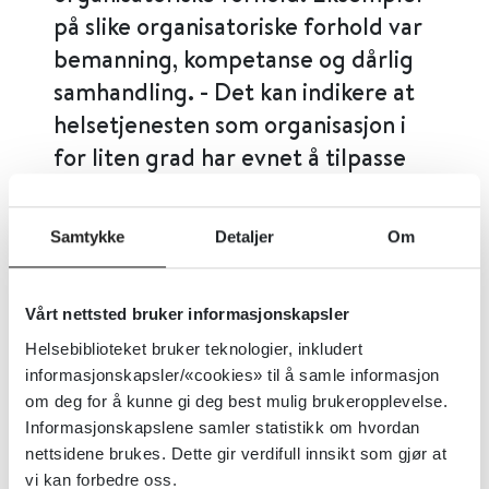
på slike organisatoriske forhold var
bemanning, kompetanse og dårlig
samhandling. - Det kan indikere at
helsetjenesten som organisasjon i
for liten grad har evnet å tilpasse
seg de endringene som
helsetjenesten og pasientgruppen
Samtykke
Detaljer
Om
har gjennomgått det siste tiåret,
skriver Glette og kolleger i en nylig
publisert artikkel i Tidsskrift for
Vårt nettsted bruker informasjonskapsler
omsorgsforskning, der de
Helsebiblioteket bruker teknologier, inkludert
informasjonskapsler/«cookies» til å samle informasjon
presenterer og diskuterer sentrale
om deg for å kunne gi deg best mulig brukeropplevelse.
funn i dette doktorgradsarbeidet.
Informasjonskapslene samler statistikk om hvordan
nettsidene brukes. Dette gir verdifull innsikt som gjør at
vi kan forbedre oss.