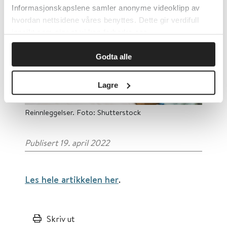
Informasjonskapslene samler anonyme videoklipp av
hvordan nettsidene våres benyttes. Dette gir verdifull
innsikt som gjør at vi kan forbedre oss.
Godta alle
Lagre
Reinnleggelser. Foto: Shutterstock
Publisert 19. april 2022
Les hele artikkelen her
.
Skriv ut