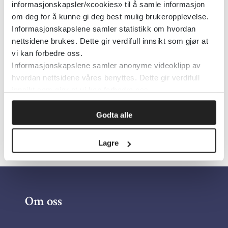
Rose Mari Olsen, Senter for omsorgsforskning
informasjonskapsler/«cookies» til å samle informasjon
om deg for å kunne gi deg best mulig brukeropplevelse.
Informasjonskapslene samler statistikk om hvordan
Publisert 17. juni 2024
nettsidene brukes. Dette gir verdifull innsikt som gjør at
vi kan forbedre oss.
Klikk her for å lese saken.
Informasjonskapslene samler anonyme videoklipp av
hvordan nettsidene våres benyttes. Dette gir verdifull
innsikt som gjør at vi kan forbedre oss.
Skriv ut
Godta alle
Lagre
Om oss