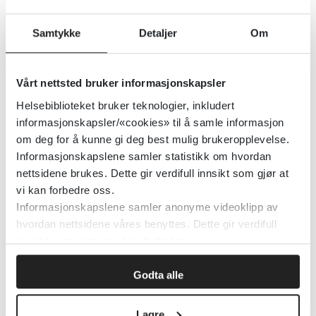
gjesteredaktører.
Samtykke
Detaljer
Om
Vårt nettsted bruker informasjonskapsler
Helsebiblioteket bruker teknologier, inkludert
informasjonskapsler/«cookies» til å samle informasjon
om deg for å kunne gi deg best mulig brukeropplevelse.
Informasjonskapslene samler statistikk om hvordan
nettsidene brukes. Dette gir verdifull innsikt som gjør at
Spesialnummer om sammenheng i helse- og
vi kan forbedre oss.
omsorgstjenester. Foto: Skjermdump Tidsskrift for
Informasjonskapslene samler anonyme videoklipp av
omsorgsforskning
hvordan nettsidene våres benyttes. Dette gir verdifull
innsikt som gjør at vi kan forbedre oss.
Publisert 07. oktober 2021
|
Sist oppdatert 07.
oktober 2021
Godta alle
Lagre