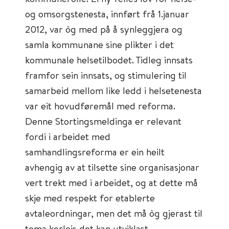
og omsorgstenesta, innført frå 1.januar
2012, var òg med på å synleggjera og
samla kommunane sine plikter i det
kommunale helsetilbodet. Tidleg innsats
framfor sein innsats, og stimulering til
samarbeid mellom like ledd i helsetenesta
var eit hovudføremål med reforma.
Denne Stortingsmeldinga er relevant
fordi i arbeidet med
samhandlingsreforma er ein heilt
avhengig av at tilsette sine organisasjonar
vert trekt med i arbeidet, og at dette må
skje med respekt for etablerte
avtaleordningar, men det må òg gjerast til
tema korleis det kan utviklast