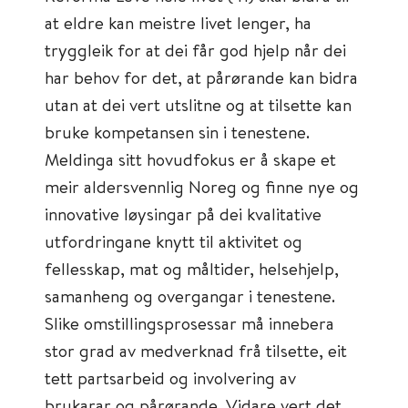
at eldre kan meistre livet lenger, ha
tryggleik for at dei får god hjelp når dei
har behov for det, at pårørande kan bidra
utan at dei vert utslitne og at tilsette kan
bruke kompetansen sin i tenestene.
Meldinga sitt hovudfokus er å skape et
meir aldersvennlig Noreg og finne nye og
innovative løysingar på dei kvalitative
utfordringane knytt til aktivitet og
fellesskap, mat og måltider, helsehjelp,
samanheng og overgangar i tenestene.
Slike omstillingsprosessar må innebera
stor grad av medverknad frå tilsette, eit
tett partsarbeid og involvering av
brukarar og pårørande. Vidare vert det