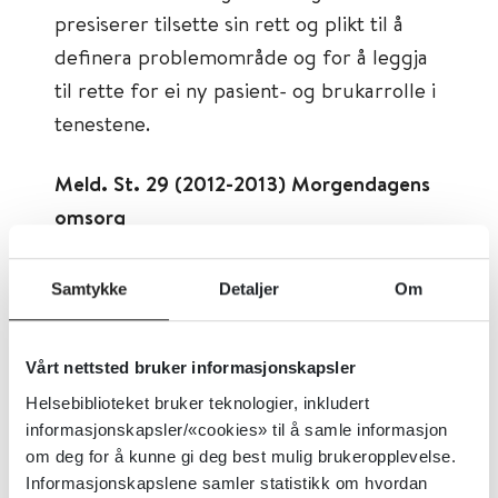
presiserer tilsette sin rett og plikt til å
definera problemområde og for å leggja
til rette for ei ny pasient- og brukarrolle i
tenestene.
Meld. St. 29 (2012-2013) Morgendagens
omsorg
Denne meldinga la grunnlaget for ein
Samtykke
Detaljer
Om
framtidsretta politikk for dei kommunale
omsorgstenestene ved å trekkja opp
Vårt nettsted bruker informasjonskapsler
perspektiva og bidra til arbeidet med
Helsebiblioteket bruker teknologier, inkludert
utforming av nye løysingar for
informasjonskapsler/«cookies» til å samle informasjon
omsorgsfeltet fram mot dei store
om deg for å kunne gi deg best mulig brukeropplevelse.
demografiske utfordringane
Informasjonskapslene samler statistikk om hvordan