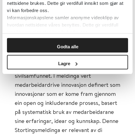
omsorgssektoren står overfor i tiåra frå
nettsidene brukes. Dette gir verdifull innsikt som gjør at
vi kan forbedre oss.
2012 (39). I meldinga vert det presisert at
Informasjonskapslene samler anonyme videoklipp av
medarbeidarinvolvering er ein føresetnad
hvordan nettsidene våres benyttes. Dette gir verdifull
for å få til kvalitet i tenestene, ikkje berre
innsikt som gjør at vi kan forbedre oss.
innan eigen organisasjon, men òg ved å
Godta alle
bringa saman heilt nye grupper på tvers
av organisatoriske skiljeliner, og på tvers
Lagre
av skiljet mellom offentleg sektor og
sivilsamfunnet. I meldinga vert
medarbeidardrive innovasjon definert som
innovasjonar som er kome fram gjennom
ein open og inkluderande prosess, basert
på systematisk bruk av medarbeidarane
sine erfaringar, idear og kunnskap. Denne
Stortingsmeldinga er relevant av di