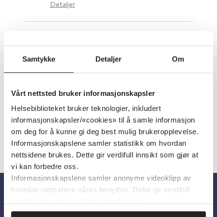
Detaljer
Regelverk for skole og opplæring
Samtykke
Detaljer
Om
Utdanningsdirektoratet
Detaljer
Vårt nettsted bruker informasjonskapsler
Helsebiblioteket bruker teknologier, inkludert
informasjonskapsler/«cookies» til å samle informasjon
om deg for å kunne gi deg best mulig brukeropplevelse.
Informasjonskapslene samler statistikk om hvordan
nettsidene brukes. Dette gir verdifull innsikt som gjør at
vi kan forbedre oss.
Informasjonskapslene samler anonyme videoklipp av
hvordan nettsidene våres benyttes. Dette gir verdifull
innsikt som gjør at vi kan forbedre oss.
Om oss