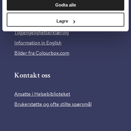
Godta alle
Om Helsebiblioteket
Lagre
Personvern og informasjonskapsler
Tilgjengelighetserklæring
Information in English
Bilder fra Colourbox.com
Kontakt oss
Ansatte i Helsebiblioteket
Brukerstøtte og ofte stilte spørsmål