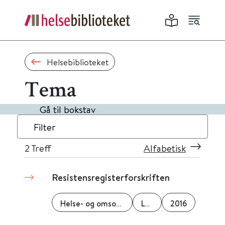
Helsebiblioteket
Tema
Gå til bokstav
Filter
2
Treff
Alfabetisk
Resistensregisterforskriften
Helse- og omsorgsdepartementet (HOD)
Lovdata
2016