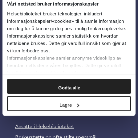
Vårt nettsted bruker informasjonskapsler
Helsebiblioteket bruker teknologier, inkludert
Om oss
informasjonskapsler/«cookies» til å samle informasjon
om deg for å kunne gi deg best mulig brukeropplevelse.
Informasjonskapslene samler statistikk om hvordan
Om Helsebiblioteket
nettsidene brukes. Dette gir verdifull innsikt som gjør at
Personvern og informasjonskapsler
vi kan forbedre oss.
Informasjonskapslene samler anonyme videoklipp av
Tilgjengelighetserklæring
hvordan nettsidene våres benyttes. Dette gir verdifull
Information in English
innsikt som gjør at vi kan forbedre oss.
Bilder fra Colourbox.com
Godta alle
Lagre
Kontakt oss
Ansatte i Helsebiblioteket
Brukerstøtte og ofte stilte spørsmål