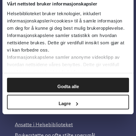
Vårt nettsted bruker informasjonskapsler
Helsebiblioteket bruker teknologier, inkludert
Om oss
informasjonskapsler/«cookies» til å samle informasjon
om deg for å kunne gi deg best mulig brukeropplevelse.
Informasjonskapslene samler statistikk om hvordan
Om Helsebiblioteket
nettsidene brukes. Dette gir verdifull innsikt som gjør at
Personvern og informasjonskapsler
vi kan forbedre oss.
Informasjonskapslene samler anonyme videoklipp av
Tilgjengelighetserklæring
hvordan nettsidene våres benyttes. Dette gir verdifull
Information in English
innsikt som gjør at vi kan forbedre oss.
Bilder fra Colourbox.com
Godta alle
Lagre
Kontakt oss
Ansatte i Helsebiblioteket
Brukerstøtte og ofte stilte spørsmål