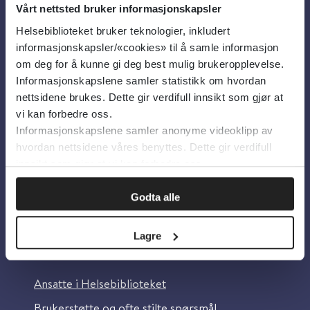
Vårt nettsted bruker informasjonskapsler
Helsebiblioteket bruker teknologier, inkludert
Om oss
informasjonskapsler/«cookies» til å samle informasjon
om deg for å kunne gi deg best mulig brukeropplevelse.
Informasjonskapslene samler statistikk om hvordan
Om Helsebiblioteket
nettsidene brukes. Dette gir verdifull innsikt som gjør at
Personvern og informasjonskapsler
vi kan forbedre oss.
Informasjonskapslene samler anonyme videoklipp av
Tilgjengelighetserklæring
hvordan nettsidene våres benyttes. Dette gir verdifull
Information in English
innsikt som gjør at vi kan forbedre oss.
Bilder fra Colourbox.com
Godta alle
Lagre
Kontakt oss
Ansatte i Helsebiblioteket
Brukerstøtte og ofte stilte spørsmål