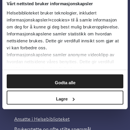
Vårt nettsted bruker informasjonskapsler
Helsebiblioteket bruker teknologier, inkludert
Om oss
informasjonskapsler/«cookies» til å samle informasjon
om deg for å kunne gi deg best mulig brukeropplevelse.
Informasjonskapslene samler statistikk om hvordan
Om Helsebiblioteket
nettsidene brukes. Dette gir verdifull innsikt som gjør at
Personvern og informasjonskapsler
vi kan forbedre oss.
Informasjonskapslene samler anonyme videoklipp av
Tilgjengelighetserklæring
hvordan nettsidene våres benyttes. Dette gir verdifull
Information in English
innsikt som gjør at vi kan forbedre oss.
Bilder fra Colourbox.com
Godta alle
Lagre
Kontakt oss
Ansatte i Helsebiblioteket
Brukerstøtte og ofte stilte spørsmål