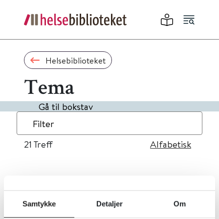
Helsebiblioteket
Tema
Gå til bokstav
Filter
21
Treff
Alfabetisk
«
1
2
3
»
Samtykke
Detaljer
Om