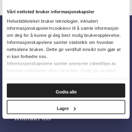
Vårt nettsted bruker informasjonskapsler
Helsebiblioteket bruker teknologier, inkludert
informasjonskapsler/«cookies» til å samle informasjon
Om oss
om deg for å kunne gi deg best mulig brukeropplevelse.
Informasjonskapslene samler statistikk om hvordan
nettsidene brukes. Dette gir verdifull innsikt som gjør at
Om Helsebiblioteket
vi kan forbedre oss.
Informasjonskapslene samler anonyme videoklipp av
Personvern og informasjonskapsler
hvordan nettsidene våres benyttes. Dette gir verdifull
Tilgjengelighetserklæring
innsikt som gjør at vi kan forbedre oss.
Information in English
Godta alle
Bilder fra Colourbox.com
Lagre
Kontakt oss