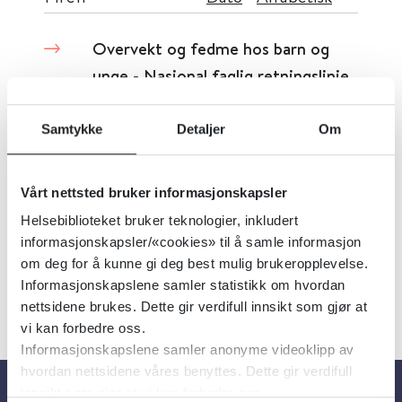
Overvekt og fedme hos barn og
unge - Nasjonal faglig retningslinje
for forebygging, utredning og
behandling av overvekt og fedme
Samtykke
Detaljer
Om
hos barn og unge
Vårt nettsted bruker informasjonskapsler
Helsedirektoratet
2010
Helsebiblioteket bruker teknologier, inkludert
informasjonskapsler/«cookies» til å samle informasjon
om deg for å kunne gi deg best mulig brukeropplevelse.
Informasjonskapslene samler statistikk om hvordan
nettsidene brukes. Dette gir verdifull innsikt som gjør at
vi kan forbedre oss.
Informasjonskapslene samler anonyme videoklipp av
hvordan nettsidene våres benyttes. Dette gir verdifull
innsikt som gjør at vi kan forbedre oss.