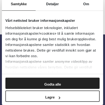
Samtykke
Detaljer
Om
Vårt nettsted bruker informasjonskapsler
Helsebiblioteket bruker teknologier, inkludert
informasjonskapsler/«cookies» til å samle informasjon
om deg for å kunne gi deg best mulig brukeropplevelse.
Informasjonskapslene samler statistikk om hvordan
Om oss
nettsidene brukes. Dette gir verdifull innsikt som gjør at
vi kan forbedre oss.
Informasjonskapslene samler anonyme videoklipp av
Om Helsebiblioteket
hvordan nettsidene våres benyttes. Dette gir verdifull
Personvern og informasjonskapsler
innsikt som gjør at vi kan forbedre oss.
Tilgjengelighetserklæring
Godta alle
Information in English
Lagre
Bilder fra Colourbox.com