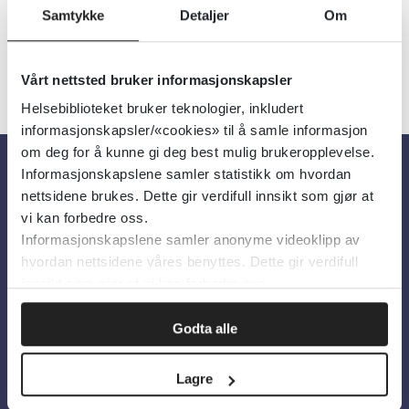
Samtykke
Detaljer
Om
Vårt nettsted bruker informasjonskapsler
Helsebiblioteket bruker teknologier, inkludert
informasjonskapsler/«cookies» til å samle informasjon
om deg for å kunne gi deg best mulig brukeropplevelse.
Informasjonskapslene samler statistikk om hvordan
Om oss
nettsidene brukes. Dette gir verdifull innsikt som gjør at
vi kan forbedre oss.
Informasjonskapslene samler anonyme videoklipp av
Om Helsebiblioteket
hvordan nettsidene våres benyttes. Dette gir verdifull
Personvern og informasjonskapsler
innsikt som gjør at vi kan forbedre oss.
Tilgjengelighetserklæring
Godta alle
Information in English
Lagre
Bilder fra Colourbox.com