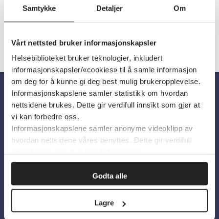
Samtykke
Detaljer
Om
Vårt nettsted bruker informasjonskapsler
Helsebiblioteket bruker teknologier, inkludert
informasjonskapsler/«cookies» til å samle informasjon
om deg for å kunne gi deg best mulig brukeropplevelse.
Informasjonskapslene samler statistikk om hvordan
Om oss
nettsidene brukes. Dette gir verdifull innsikt som gjør at
vi kan forbedre oss.
Informasjonskapslene samler anonyme videoklipp av
Om Helsebiblioteket
hvordan nettsidene våres benyttes. Dette gir verdifull
Personvern og informasjonskapsler
innsikt som gjør at vi kan forbedre oss.
Tilgjengelighetserklæring
Godta alle
Information in English
Lagre
Bilder fra Colourbox.com