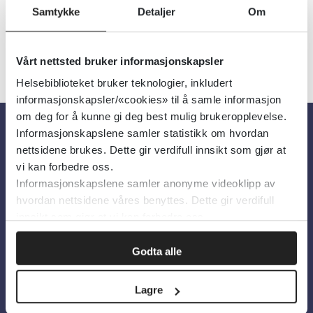
Samtykke
Detaljer
Om
Vårt nettsted bruker informasjonskapsler
Helsebiblioteket bruker teknologier, inkludert
informasjonskapsler/«cookies» til å samle informasjon
om deg for å kunne gi deg best mulig brukeropplevelse.
Informasjonskapslene samler statistikk om hvordan
Om oss
nettsidene brukes. Dette gir verdifull innsikt som gjør at
vi kan forbedre oss.
Informasjonskapslene samler anonyme videoklipp av
Om Helsebiblioteket
hvordan nettsidene våres benyttes. Dette gir verdifull
Personvern og informasjonskapsler
innsikt som gjør at vi kan forbedre oss.
Tilgjengelighetserklæring
Godta alle
Information in English
Lagre
Bilder fra Colourbox.com