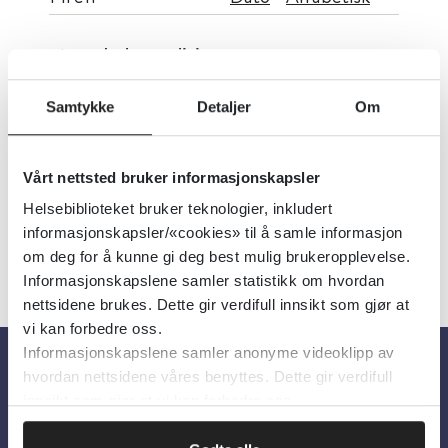
Indremedisin
Oslo Universitetssykehus
Samtykke
Detaljer
Om
Detaljer
Vårt nettsted bruker informasjonskapsler
Helsebiblioteket bruker teknologier, inkludert
informasjonskapsler/«cookies» til å samle informasjon
om deg for å kunne gi deg best mulig brukeropplevelse.
Informasjonskapslene samler statistikk om hvordan
nettsidene brukes. Dette gir verdifull innsikt som gjør at
vi kan forbedre oss.
Informasjonskapslene samler anonyme videoklipp av
hvordan nettsidene våres benyttes. Dette gir verdifull
Om oss
innsikt som gjør at vi kan forbedre oss.