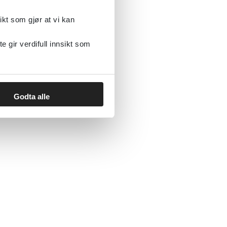
m- og håndfunksjon
ikt som gjør at vi kan
gir verdifull innsikt som
Landsforeningen for hjerte- og lungesyke, LHL
2023
Godta alle