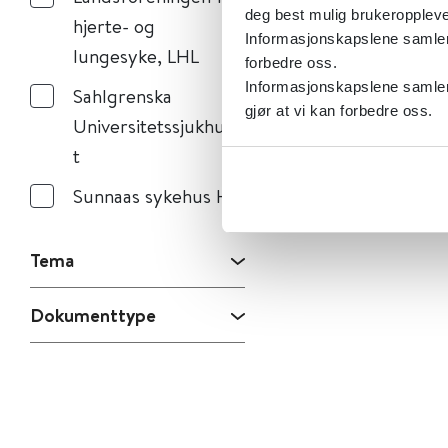
deg best mulig brukeroppleve
hjerte- og
Informasjonskapslene samler s
lungesyke, LHL
forbedre oss.
Informasjonskapslene samler 
Sahlgrenska
gjør at vi kan forbedre oss.
Universitetssjukhuse
t
Sunnaas sykehus HF
Tema
Dokumenttype