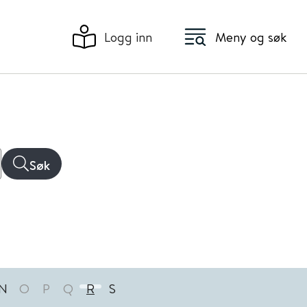
Logg inn
Meny og søk
Søk
N
O
P
Q
R
S