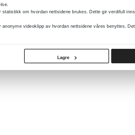
lse.
Robotassistert trening i rehabilitering av ar
tatistikk om hvordan nettsidene brukes. Dette gir verdifull inns
etter hjerneslag
anonyme videoklipp av hvordan nettsidene våres benyttes. Dette 
Sunnaas sykehus HF
Lagre