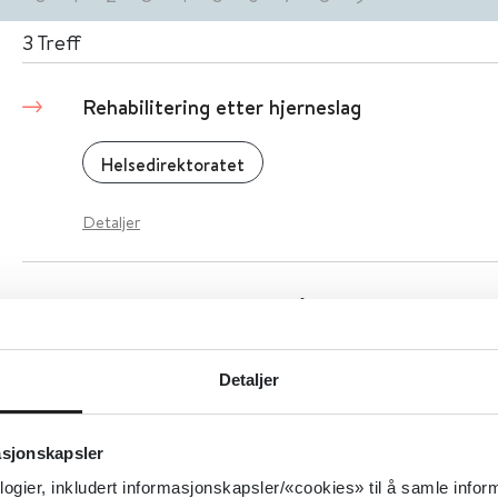
3
Treff
Rehabilitering etter hjerneslag
Helsedirektoratet
Detaljer
Riktlinjer för andningsvårdande behandling i
patienter som genomgår buk- och thoraxkiru
Detaljer
Sahlgrenska Universitetssjukhuset
2021
asjonskapsler
Detaljer
logier, inkludert informasjonskapsler/«cookies» til å samle info