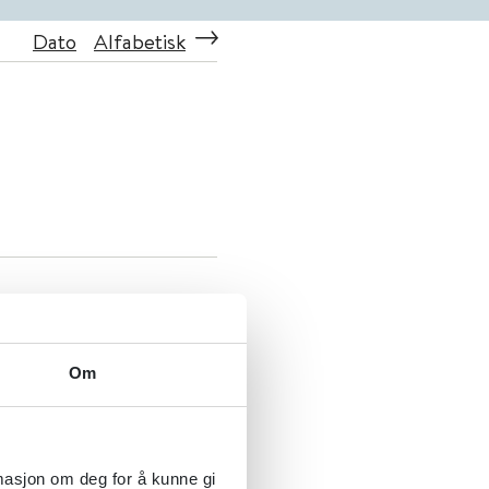
Dato
Alfabetisk
nom sjukgymnastik för
rgi
Om
rmasjon om deg for å kunne gi