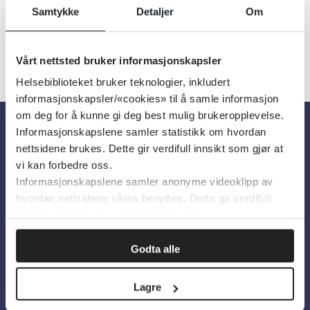
Samtykke
Detaljer
Om
Vårt nettsted bruker informasjonskapsler
Helsebiblioteket bruker teknologier, inkludert
informasjonskapsler/«cookies» til å samle informasjon
om deg for å kunne gi deg best mulig brukeropplevelse.
Informasjonskapslene samler statistikk om hvordan
Om oss
nettsidene brukes. Dette gir verdifull innsikt som gjør at
vi kan forbedre oss.
Informasjonskapslene samler anonyme videoklipp av
Om Helsebiblioteket
hvordan nettsidene våres benyttes. Dette gir verdifull
Personvern og informasjonskapsler
innsikt som gjør at vi kan forbedre oss.
Tilgjengelighetserklæring
Godta alle
Information in English
Lagre
Bilder fra Colourbox.com