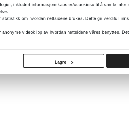
logier, inkludert informasjonskapsler/«cookies» til å samle info
lse.
tatistikk om hvordan nettsidene brukes. Dette gir verdifull inns
anonyme videoklipp av hvordan nettsidene våres benyttes. Dette 
Lagre