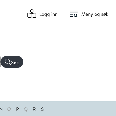
Logg inn
Meny og søk
Søk
N
O
P
Q
R
S