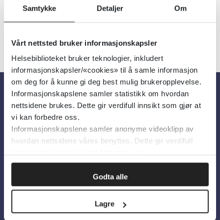
Samtykke
Detaljer
Om
Vårt nettsted bruker informasjonskapsler
Helsebiblioteket bruker teknologier, inkludert
informasjonskapsler/«cookies» til å samle informasjon
om deg for å kunne gi deg best mulig brukeropplevelse.
Informasjonskapslene samler statistikk om hvordan
Om oss
nettsidene brukes. Dette gir verdifull innsikt som gjør at
vi kan forbedre oss.
Informasjonskapslene samler anonyme videoklipp av
Om Helsebiblioteket
hvordan nettsidene våres benyttes. Dette gir verdifull
Personvern og informasjonskapsler
innsikt som gjør at vi kan forbedre oss.
Tilgjengelighetserklæring
Godta alle
Information in English
Lagre
Bilder fra Colourbox.com