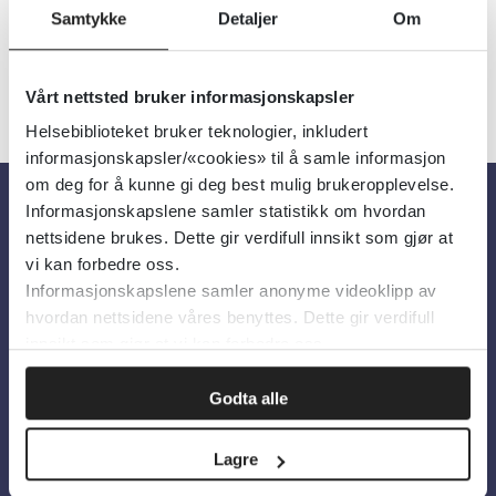
Samtykke
Detaljer
Om
Vårt nettsted bruker informasjonskapsler
Helsebiblioteket bruker teknologier, inkludert
informasjonskapsler/«cookies» til å samle informasjon
om deg for å kunne gi deg best mulig brukeropplevelse.
Informasjonskapslene samler statistikk om hvordan
Om oss
nettsidene brukes. Dette gir verdifull innsikt som gjør at
vi kan forbedre oss.
Informasjonskapslene samler anonyme videoklipp av
Om Helsebiblioteket
hvordan nettsidene våres benyttes. Dette gir verdifull
Personvern og informasjonskapsler
innsikt som gjør at vi kan forbedre oss.
Tilgjengelighetserklæring
Godta alle
Information in English
Lagre
Bilder fra Colourbox.com