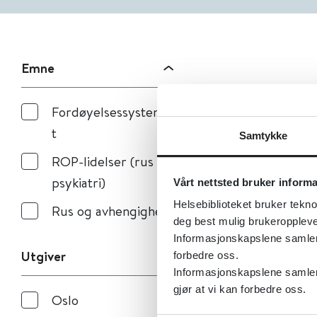
Emne
Fordøyelsessysteme
t
Samtykke
ROP-lidelser (rus og
psykiatri)
Vårt nettsted bruker inform
Helsebiblioteket bruker tekno
Rus og avhengighet
deg best mulig brukeroppleve
Informasjonskapslene samler s
Utgiver
forbedre oss.
Informasjonskapslene samler 
gjør at vi kan forbedre oss.
Oslo