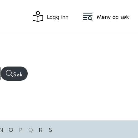
Logg inn
Meny og søk
Søk
N
O
P
Q
R
S