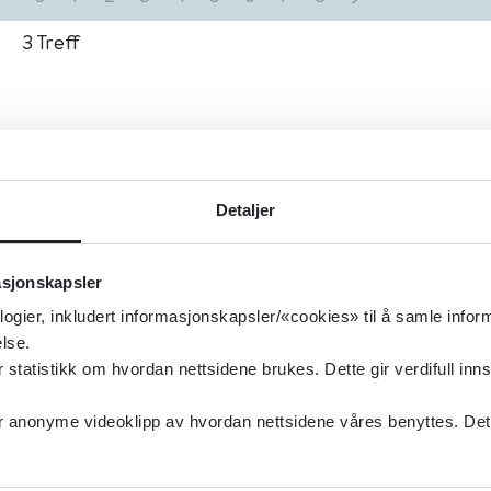
3
Treff
Detaljer
asjonskapsler
logier, inkludert informasjonskapsler/«cookies» til å samle info
lse.
tatistikk om hvordan nettsidene brukes. Dette gir verdifull inns
anonyme videoklipp av hvordan nettsidene våres benyttes. Dette 