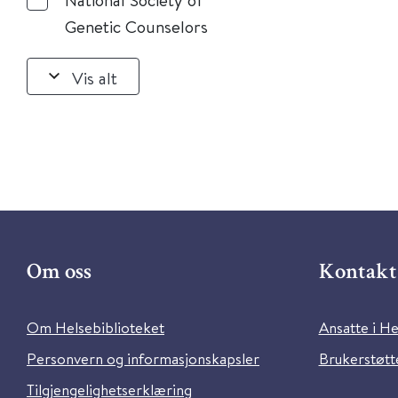
Genetic Counselors
Vis alt
Om oss
Kontakt 
Om Helsebiblioteket
Ansatte i He
Personvern og informasjonskapsler
Brukerstøtte
Tilgjengelighetserklæring