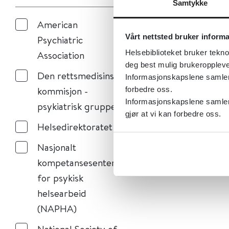
Samtykke
American
Vårt nettsted bruker inform
Psychiatric
Helsebiblioteket bruker tekno
Association
deg best mulig brukeroppleve
Den rettsmedisinske
Informasjonskapslene samler s
kommisjon -
forbedre oss.
Informasjonskapslene samler 
psykiatrisk gruppe
gjør at vi kan forbedre oss.
Helsedirektoratet
Nasjonalt
kompetansesenter
for psykisk
helsearbeid
(NAPHA)
National Society of