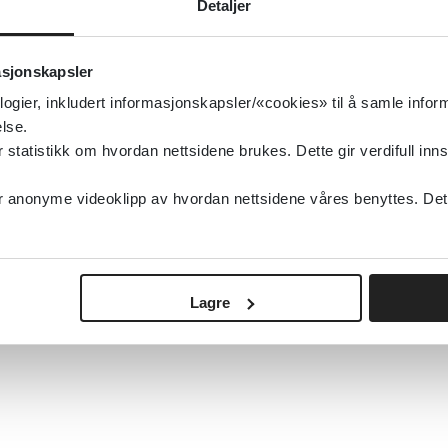
Detaljer
asjonskapsler
logier, inkludert informasjonskapsler/«cookies» til å samle info
lse.
tatistikk om hvordan nettsidene brukes. Dette gir verdifull inns
anonyme videoklipp av hvordan nettsidene våres benyttes. Dette 
Lagre