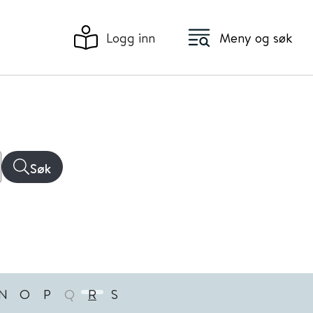
Logg inn
Meny og søk
Søk
N
O
P
Q
R
S