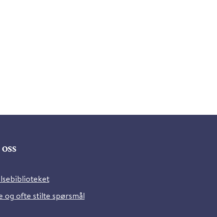
oss
lsebiblioteket
 og ofte stilte spørsmål