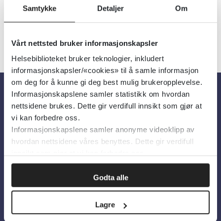
Samtykke
Detaljer
Om
Vårt nettsted bruker informasjonskapsler
Helsebiblioteket bruker teknologier, inkludert
informasjonskapsler/«cookies» til å samle informasjon
om deg for å kunne gi deg best mulig brukeropplevelse.
Informasjonskapslene samler statistikk om hvordan
Om oss
nettsidene brukes. Dette gir verdifull innsikt som gjør at
vi kan forbedre oss.
Informasjonskapslene samler anonyme videoklipp av
Om Helsebiblioteket
hvordan nettsidene våres benyttes. Dette gir verdifull
Personvern og informasjonskapsler
innsikt som gjør at vi kan forbedre oss.
Tilgjengelighetserklæring
Godta alle
Information in English
Lagre
Bilder fra Colourbox.com