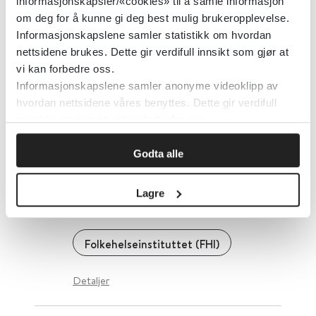
informasjonskapsler/«cookies» til å samle informasjon
om deg for å kunne gi deg best mulig brukeropplevelse.
Helsedirektoratet
2016
Informasjonskapslene samler statistikk om hvordan
nettsidene brukes. Dette gir verdifull innsikt som gjør at
vi kan forbedre oss.
Tilsyn med barnehagens innhold
Informasjonskapslene samler anonyme videoklipp av
hvordan nettsidene våres benyttes. Dette gir verdifull
Utdanningsdirektoratet
innsikt som gjør at vi kan forbedre oss.
Detaljer
Godta alle
Lagre
Tilsyn av skadedyrbekjempelser
Folkehelseinstituttet (FHI)
Detaljer