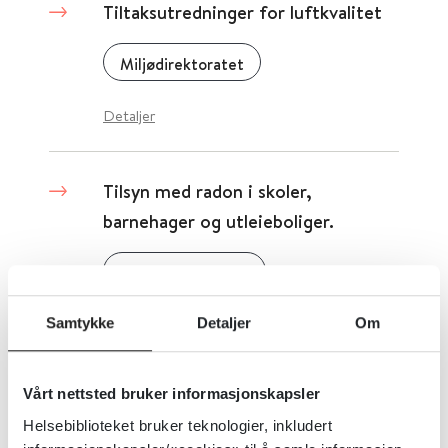
Tiltaksutredninger for luftkvalitet
Miljødirektoratet
Detaljer
Tilsyn med radon i skoler,
barnehager og utleieboliger.
Helsedirektoratet
Samtykke
Detaljer
Om
Detaljer
Vårt nettsted bruker informasjonskapsler
Tilsyn med radon i skoler,
Helsebiblioteket bruker teknologier, inkludert
barnehager og utleieboliger