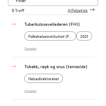
Filter
8
Treff
Alfabetisk
Tuberkuloseveilederen (FHI)
Folkehelseinstituttet (FHI)
2021
Detaljer
Tobakk, røyk og snus (temaside)
Helsedirektoratet
Detaljer