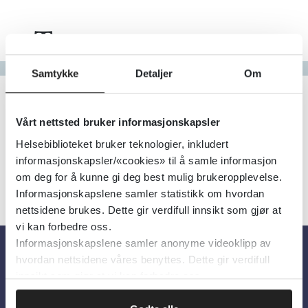
Tema
Gå til bokstav
Samtykke
Detaljer
Om
Filter
0
Treff
Alfabetisk
Vårt nettsted bruker informasjonskapsler
Helsebiblioteket bruker teknologier, inkludert
informasjonskapsler/«cookies» til å samle informasjon
om deg for å kunne gi deg best mulig brukeropplevelse.
Informasjonskapslene samler statistikk om hvordan
nettsidene brukes. Dette gir verdifull innsikt som gjør at
vi kan forbedre oss.
Informasjonskapslene samler anonyme videoklipp av
hvordan nettsidene våres benyttes. Dette gir verdifull
Om oss
innsikt som gjør at vi kan forbedre oss.