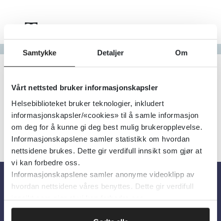
Tema
Gå til bokstav
Samtykke
Detaljer
Om
Filter
2
Treff
Alfabetisk
Vårt nettsted bruker informasjonskapsler
Helsebiblioteket bruker teknologier, inkludert
informasjonskapsler/«cookies» til å samle informasjon
om deg for å kunne gi deg best mulig brukeropplevelse.
Informasjonskapslene samler statistikk om hvordan
nettsidene brukes. Dette gir verdifull innsikt som gjør at
vi kan forbedre oss.
Informasjonskapslene samler anonyme videoklipp av
hvordan nettsidene våres benyttes. Dette gir verdifull
Om oss
innsikt som gjør at vi kan forbedre oss.