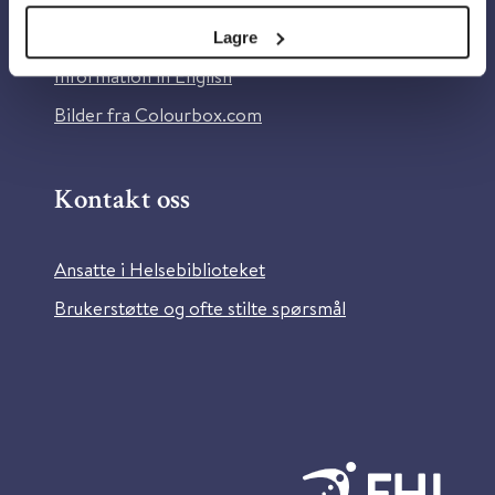
Tilgjengelighetserklæring
Lagre
Information in English
Bilder fra Colourbox.com
Kontakt oss
Ansatte i Helsebiblioteket
Brukerstøtte og ofte stilte spørsmål