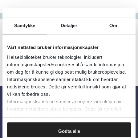
Gå til bokstav
Filter
Samtykke
Detaljer
Om
0
Treff
Alfabetisk
Vårt nettsted bruker informasjonskapsler
Helsebiblioteket bruker teknologier, inkludert
informasjonskapsler/«cookies» til å samle informasjon
om deg for å kunne gi deg best mulig brukeropplevelse.
Informasjonskapslene samler statistikk om hvordan
nettsidene brukes. Dette gir verdifull innsikt som gjør at
vi kan forbedre oss.
Informasjonskapslene samler anonyme videoklipp av
Om oss
hvordan nettsidene våres benyttes. Dette gir verdifull
innsikt som gjør at vi kan forbedre oss.
Om Helsebiblioteket
Godta alle
Personvern og informasjonskapsler