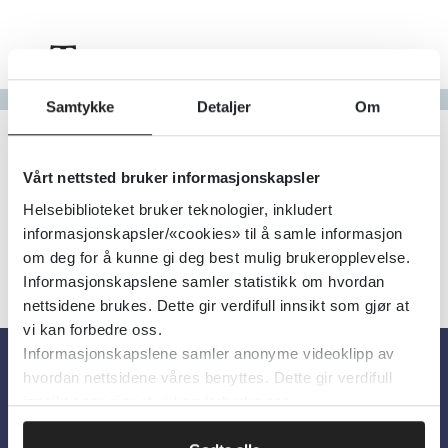
Tema
Gå til bokstav
Samtykke
Detaljer
Om
Filter
0
Treff
Alfabetisk
Vårt nettsted bruker informasjonskapsler
Helsebiblioteket bruker teknologier, inkludert
informasjonskapsler/«cookies» til å samle informasjon
om deg for å kunne gi deg best mulig brukeropplevelse.
Informasjonskapslene samler statistikk om hvordan
nettsidene brukes. Dette gir verdifull innsikt som gjør at
vi kan forbedre oss.
Informasjonskapslene samler anonyme videoklipp av
hvordan nettsidene våres benyttes. Dette gir verdifull
Om oss
innsikt som gjør at vi kan forbedre oss.