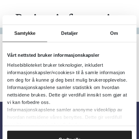
Pasientinformasjon
Gå til bokstav
Samtykke
Detaljer
Om
Filter
0
Treff
Alfabetisk
Vårt nettsted bruker informasjonskapsler
Helsebiblioteket bruker teknologier, inkludert
informasjonskapsler/«cookies» til å samle informasjon
om deg for å kunne gi deg best mulig brukeropplevelse.
Informasjonskapslene samler statistikk om hvordan
nettsidene brukes. Dette gir verdifull innsikt som gjør at
vi kan forbedre oss.
Informasjonskapslene samler anonyme videoklipp av
hvordan nettsidene våres benyttes. Dette gir verdifull
Om oss
innsikt som gjør at vi kan forbedre oss.