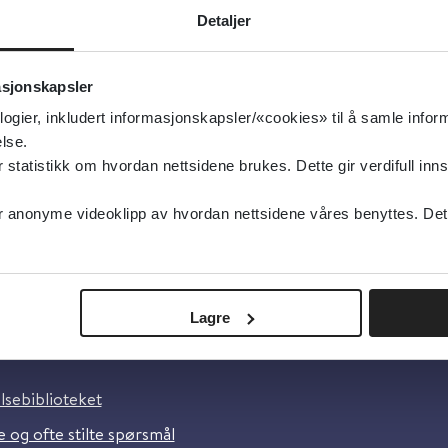
Cochrane Library
2024
Detaljer
Detaljer
asjonskapsler
logier, inkludert informasjonskapsler/«cookies» til å samle info
lse.
tatistikk om hvordan nettsidene brukes. Dette gir verdifull inns
anonyme videoklipp av hvordan nettsidene våres benyttes. Dette 
Lagre
oss
lsebiblioteket
 og ofte stilte spørsmål