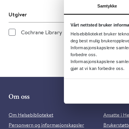
Samtykke
Utgiver
Vårt nettsted bruker inform
Cochrane Library
Helsebiblioteket bruker tekno
deg best mulig brukeroppleve
Informasjonskapslene samler s
forbedre oss.
Informasjonskapslene samler 
gjør at vi kan forbedre oss.
Om oss
Kontakt 
Om Helsebiblioteket
Ansatte i He
Personvern og informasjonskapsler
Brukerstøtte