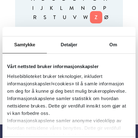
I
J
K
L
M
N
O
P
R
S
T
U
V
W
Z
Ø
Alfabetisk
Nyest
1 treff
Samtykke
Detaljer
Om
Zonisamid - behandlingsanbefaling
Vårt nettsted bruker informasjonskapsler
ved forgiftning
Helsebiblioteket bruker teknologier, inkludert
informasjonskapsler/«cookies» til å samle informasjon
om deg for å kunne gi deg best mulig brukeropplevelse.
Informasjonskapslene samler statistikk om hvordan
nettsidene brukes. Dette gir verdifull innsikt som gjør at
vi kan forbedre oss.
Informasjonskapslene samler anonyme videoklipp av
hvordan nettsidene våres benyttes. Dette gir verdifull
innsikt som gjør at vi kan forbedre oss.