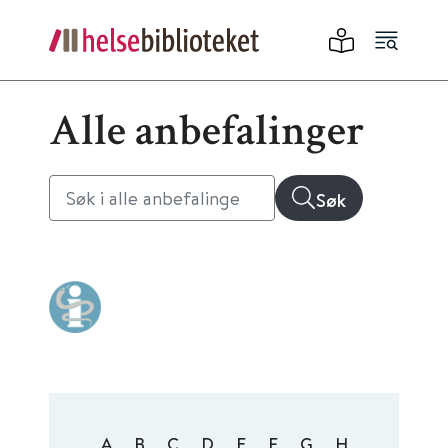
Alle anbefalinger
Søk
A
B
C
D
E
F
G
H